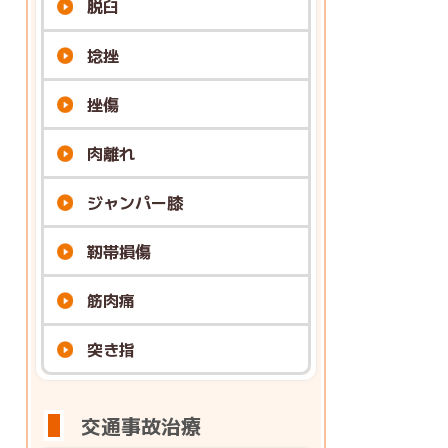
脱臼
捻挫
挫傷
肉離れ
ジャンパー膝
靭帯損傷
筋肉痛
突き指
交通事故治療