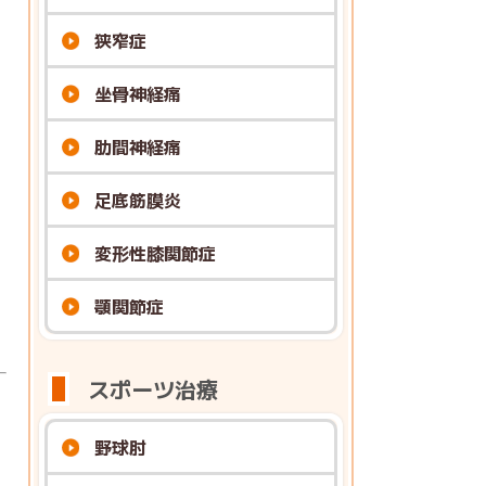
狭窄症
坐骨神経痛
肋間神経痛
足底筋膜炎
変形性膝関節症
顎関節症
スポーツ治療
野球肘