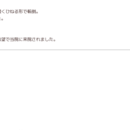
強くひねる形で転倒。
た。
希望で当院に来院されました。