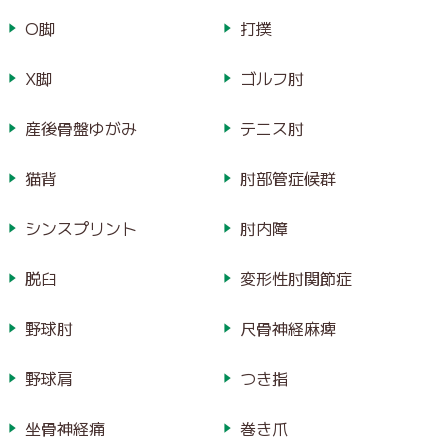
O脚
打撲
X脚
ゴルフ肘
産後骨盤ゆがみ
テニス肘
猫背
肘部管症候群
シンスプリント
肘内障
脱臼
変形性肘関節症
野球肘
尺骨神経麻痺
野球肩
つき指
坐骨神経痛
巻き爪