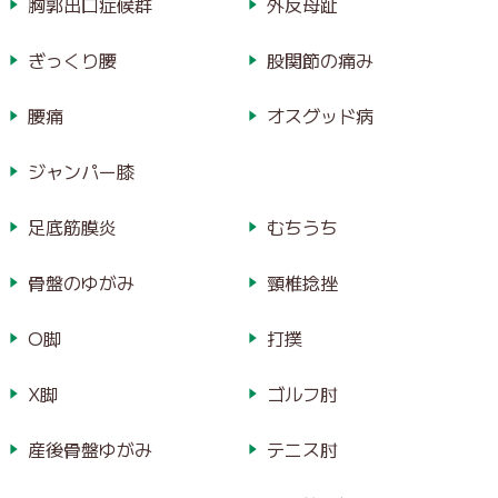
胸郭出口症候群
外反母趾
ぎっくり腰
股関節の痛み
腰痛
オスグッド病
ジャンパー膝
足底筋膜炎
むちうち
骨盤のゆがみ
頸椎捻挫
O脚
打撲
X脚
ゴルフ肘
産後骨盤ゆがみ
テニス肘