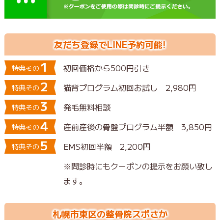
友だち登録でLINE予約可能!
1
初回価格から500円引き
特典その
2
猫背プログラム初回お試し 2,980円
特典その
3
発毛無料相談
特典その
4
産前産後の骨盤プログラム半額 3,850円
特典その
5
EMS初回半額 2,200円
特典その
※問診時にもクーポンの提示をお願い致し
ます。
札幌市東区の整骨院スポさか