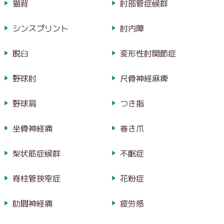
猫背
肘部管症候群
シンスプリント
肘内障
脱臼
変形性肘関節症
野球肘
尺骨神経麻痺
野球肩
つき指
坐骨神経痛
巻き爪
梨状筋症候群
不眠症
脊柱管狭窄症
花粉症
肋間神経痛
疲労感